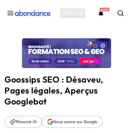
NEW
S'inscrire
Toutes les actus
Actus SEO
Plateforme
Outils
Solutions
Goossips SEO : Désaveu,
Ressources
Pages légales, Aperçus
Audit SEO
Googlebot
Résumé IA
Nous suivre sur Google