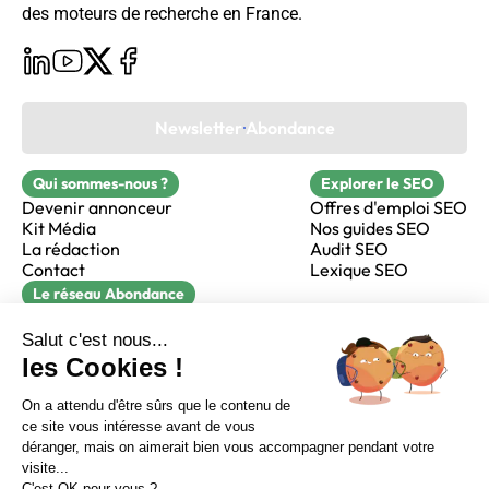
des moteurs de recherche en France.
Newsletter Abondance
Qui sommes-nous ?
Explorer le SEO
Devenir annonceur
Offres d'emploi SEO
Kit Média
Nos guides SEO
La rédaction
Audit SEO
Contact
Lexique SEO
Le réseau Abondance
FormaSEO
Réacteur
alfie formation
Sur LinkedIn
Sur Youtube
Sur X
Sur Facebook