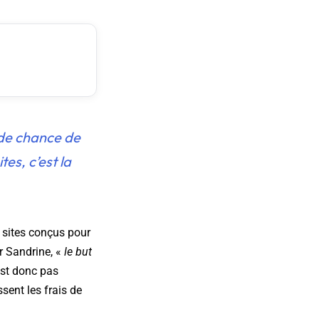
u de chance de
tes, c’est la
s sites conçus pour
r Sandrine, «
le but
est donc pas
sent les frais de