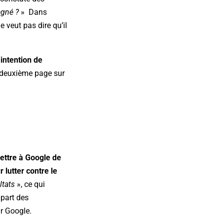
agné ?
» Dans
e veut pas dire qu’il
intention de
a deuxième page sur
ettre à Google de
lutter contre le
ltats
», ce qui
upart des
ar Google.