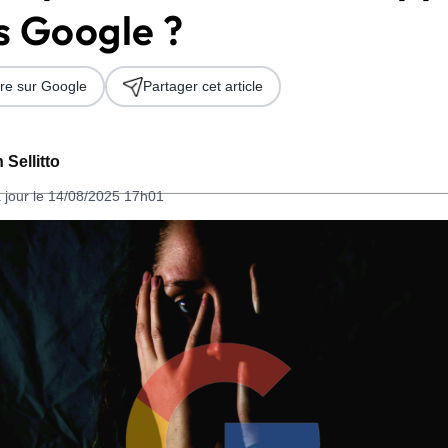
s Google ?
re sur Google
Partager cet article
 Sellitto
 jour le 14/08/2025 17h01
 2026