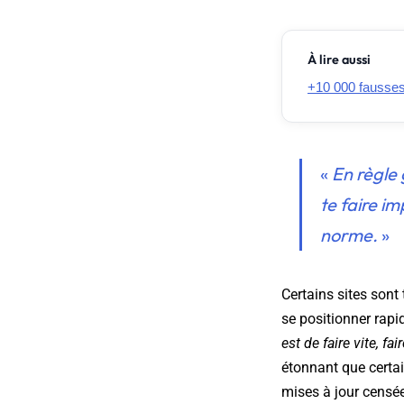
À lire aussi
+10 000 fausses
«
En règle 
te faire im
norme.
»
Certains sites sont
se positionner rapi
est de faire vite, fa
étonnant que certai
mises à jour censée