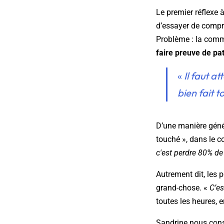
Le premier réflexe 
d’essayer de compre
Problème : la commu
faire preuve de pa
«
Il faut
att
bien fait 
D’une manière généra
touché », dans le c
c'est perdre 80% de s
Autrement dit, les 
grand-chose. «
C’e
toutes les heures, e
Sandrine nous cons