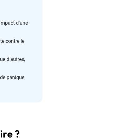
’impact d’une
e contre le
ue d’autres,
 de panique
ire ?