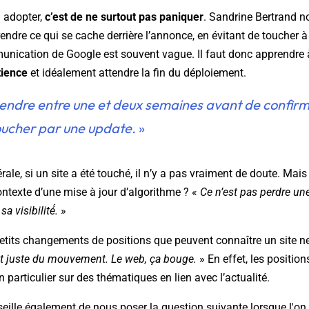
à adopter,
c’est de ne surtout pas paniquer
. Sandrine Bertrand no
ndre ce qui se cache derrière l’annonce, en évitant de toucher à 
nication de Google est souvent vague. Il faut donc apprendre à l
tience
et idéalement attendre la fin du déploiement.
endre entre une et deux semaines avant de confirme
toucher par une update.
»
le, si un site a été touché, il n’y a pas vraiment de doute. Mais 
ontexte d’une mise à jour d’algorithme ? «
Ce n’est pas perdre un
a visibilité́.
»
petits changements de positions que peuvent connaître un site ne
st juste du mouvement. Le web, ça bouge.
» En effet, les positio
n particulier sur des thématiques en lien avec l’actualité.
eille également de nous poser la question suivante lorsque l'on