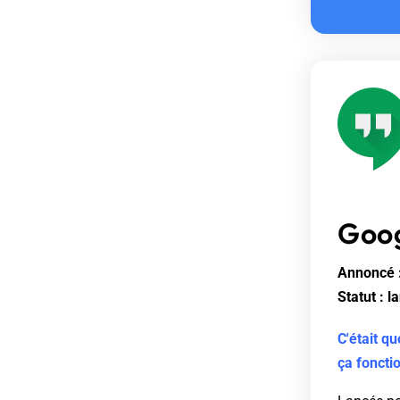
Goog
Annoncé :
Statut : 
C'était q
ça fonctio