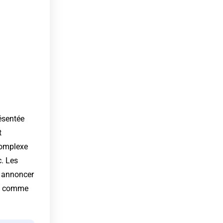
ésentée
t
 complexe
c. Les
r annoncer
era comme