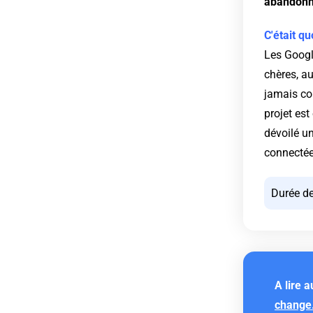
abandonn
C'était qu
Les Google
chères, au
jamais con
projet est
dévoilé un
connectée
Durée de
A lire a
change