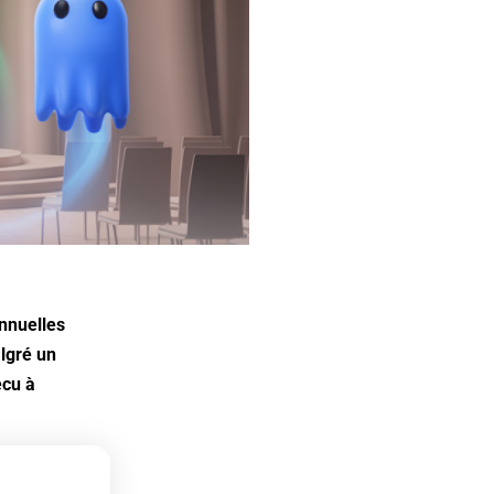
nnuelles
lgré un
écu à