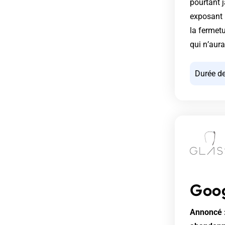
pourtant j
exposant 
la fermet
qui n’aur
Durée de
Goog
Annoncé :