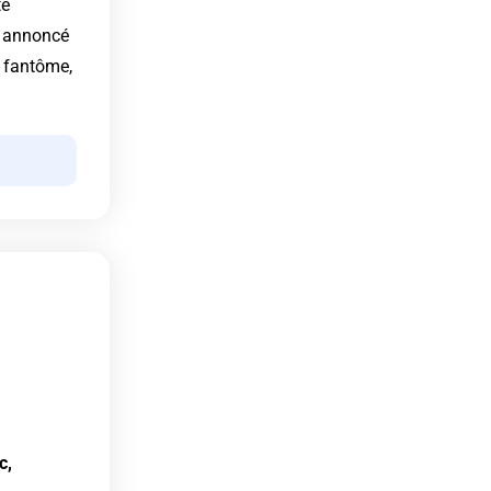
té
a annoncé
l fantôme,
c,