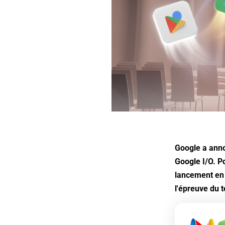
Google a anno
Google I/O. P
lancement en 
l'épreuve du 