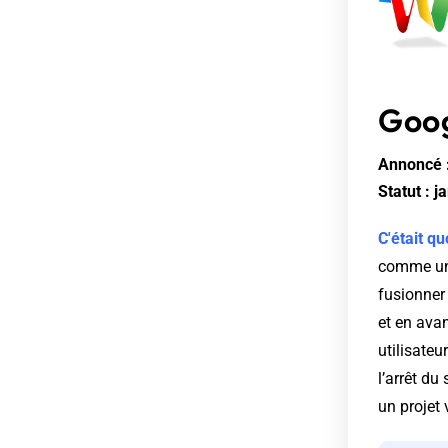
Goo
Annoncé :
Statut : 
C'était qu
comme une
fusionner 
et en ava
utilisateu
l’arrêt d
un projet 