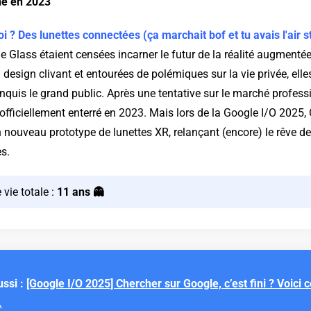
é en 2023
oi ? Des lunettes connectées (ça marchait bof et tu avais l'air s
 Glass étaient censées incarner le futur de la réalité augmentée
 design clivant et entourées de polémiques sur la vie privée, elle
quis le grand public. Après une tentative sur le marché professi
 officiellement enterré en 2023. Mais lors de la Google I/O 2025,
 nouveau prototype de lunettes XR, relançant (encore) le rêve de
s.
 vie totale :
11 ans 👻
ussi :
[Google I/O 2025] Chercher sur Google, c’est fini ? Voici c
.