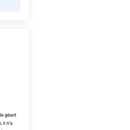
le géant
 il n’a