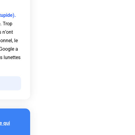
tupide).
. Trop
s n’ont
onnel, le
 Google a
s lunettes
e qui