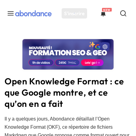
NEW
S'inscrire
Toutes les actus
Actus SEO
Plateforme
Outils
Solutions
Open Knowledge Format : ce
Ressources
que Google montre, et ce
Audit SEO
qu’on en a fait
Il y a quelques jours, Abondance détaillait l’Open
Knowledge Format (OKF), ce répertoire de fichiers
Markdown que Google propose comme format ouvert pour