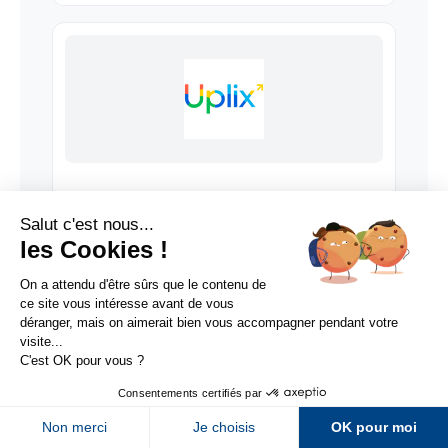
Uplix
Sur LinkedIn
Sur Youtube
Sur X
Sur Facebook
Newsletter Abondance
Meteoria