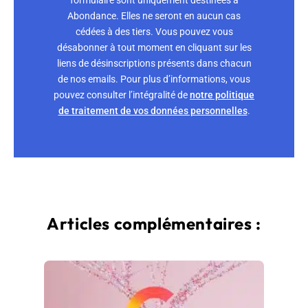
Abondance. Elles ne seront en aucun cas
cédées à des tiers. Vous pouvez vous
désabonner à tout moment en cliquant sur les
liens de désinscriptions présents dans chacun
de nos emails. Pour plus d’informations, vous
pouvez consulter l’intégralité de
notre politique
de traitement de vos données personnelles
.
Articles complémentaires :