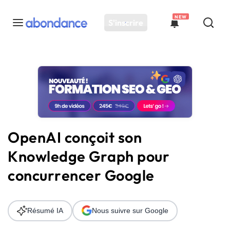
NEW
S'inscrire
Toutes les actus
Actus SEO
Plateforme
Outils
Solutions
OpenAI conçoit son
Ressources
Knowledge Graph pour
Audit SEO
concurrencer Google
Résumé IA
Nous suivre sur Google