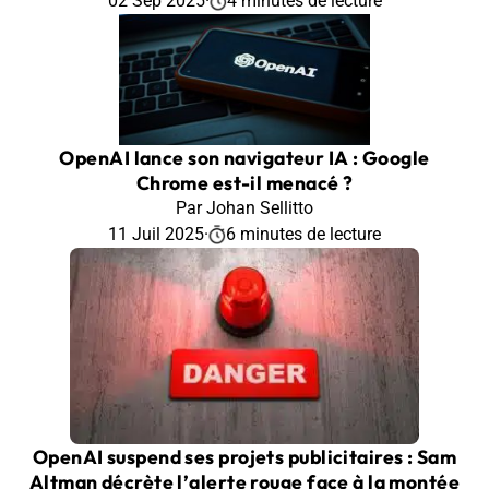
02 Sep 2025
·
4 minutes de lecture
OpenAI lance son navigateur IA : Google
Chrome est-il menacé ?
Par Johan Sellitto
11 Juil 2025
·
6 minutes de lecture
OpenAI suspend ses projets publicitaires : Sam
Altman décrète l’alerte rouge face à la montée