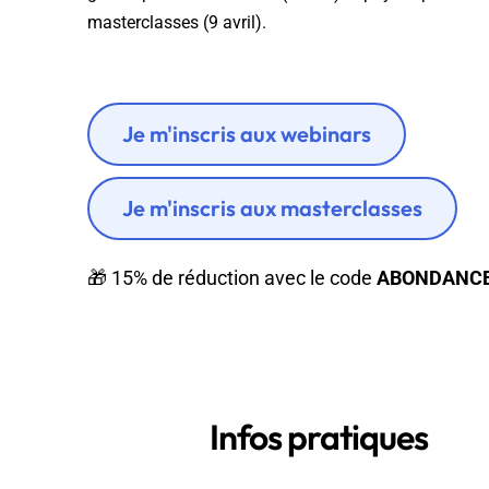
Wordpress
Télécharger l'Ebook
masterclasses (9 avril).
Shopify
PrestaShop
Je m'inscris aux webinars
Je m'inscris aux masterclasses
Formation SEO & GEO - Edition
🎁 15% de réduction avec le code
ABONDANC
244.30€ HT au lieu de 349€ pendant 1 mois !
Je découvre !
Infos pratiques