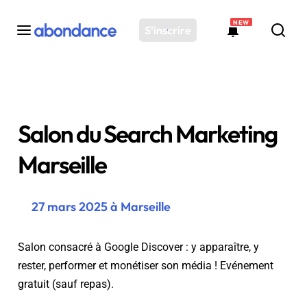
NEW
S'inscrire
Toutes les actus
Actus SEO
Salon du Search Marketing
Plateforme
Outils
Marseille
Solutions
Ressources
27 mars 2025 à Marseille
Audit SEO
Salon consacré à Google Discover : y apparaître, y
rester, performer et monétiser son média ! Evénement
gratuit (sauf repas).