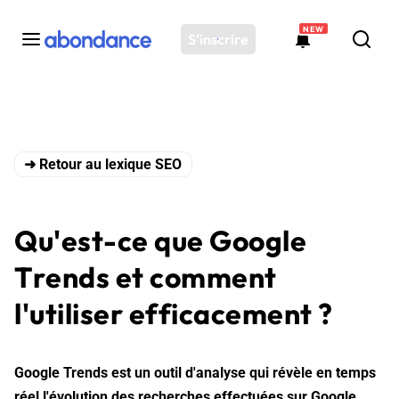
NEW
S'inscrire
Toutes les actus
Actus SEO
➜ Retour au lexique SEO
Plateforme
Outils
Solutions
Qu'est-ce que Google
Ressources
Trends et comment
Audit SEO
l'utiliser efficacement ?
Google Trends est un outil d'analyse qui révèle en temps
réel l'évolution des recherches effectuées sur Google.