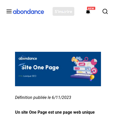
NEW
S'inscrire
Toutes les actus
Actus SEO
Plateforme
Outils
Solutions
Ressources
Audit SEO
Définition publiée le 6/11/2023
Un site One Page est une page web unique