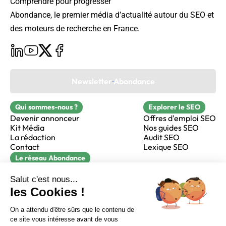
Comprendre pour progresser
Abondance, le premier média d’actualité autour du SEO et
des moteurs de recherche en France.
Newsletter Abondance
Qui sommes-nous ?
Explorer le SEO
Devenir annonceur
Offres d'emploi SEO
Kit Média
Nos guides SEO
La rédaction
Audit SEO
Contact
Lexique SEO
Le réseau Abondance
FormaSEO
Réacteur
alfie formation
Sur LinkedIn
Sur Youtube