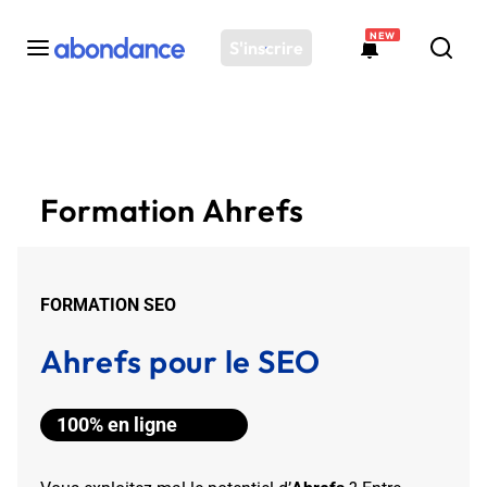
NEW
S'inscrire
Toutes les actus
Actus SEO
Formation Ahrefs
Plateforme
Outils
Solutions
FORMATION SEO
Ressources
Audit SEO
Ahrefs pour le SEO
100% en ligne