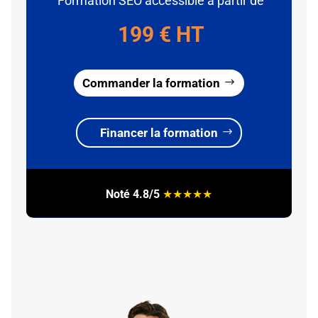
Formation SEO accessible à partir de
199 € HT
Commander la formation
Financer la formation
Noté 4.8/5
★
★
★
★
★