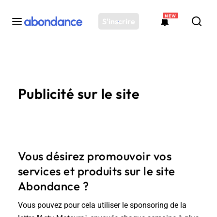
NEW
S'inscrire
Toutes les actus
Actus SEO
Publicité sur le site
Plateforme
Outils
Solutions
Ressources
Audit SEO
Vous désirez promouvoir vos
services et produits sur le site
Abondance ?
Vous pouvez pour cela utiliser le sponsoring de la