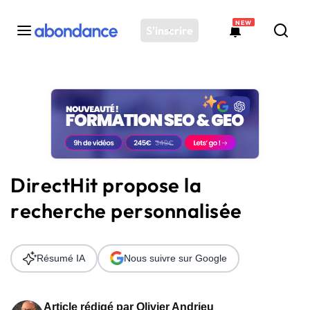
NEW
S'inscrire
Toutes les actus
Actus SEO
Plateforme
Outils
Solutions
DirectHit propose la
Ressources
recherche personnalisée
Audit SEO
Résumé IA
Nous suivre sur Google
Article rédigé par
Olivier Andrieu