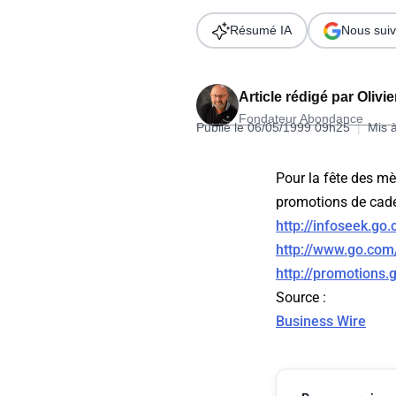
Wordpress
Télécharger l'Ebook
Résumé IA
Nous suiv
Shopify
PrestaShop
Article rédigé par
Olivi
Fondateur Abondance
Publié le 06/05/1999 09h25
|
Mis 
Pour la fête des mè
promotions de cadea
Formation SEO & GEO - Edition
http://infoseek.go
244.30€ HT au lieu de 349€ pendant 1 mois !
http://www.go.com
Je découvre !
http://promotions
Source
:
Business Wire