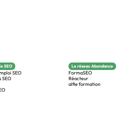
le SEO
Le réseau Abondance
emploi SEO
FormaSEO
s SEO
Réacteur
alfie formation
SEO