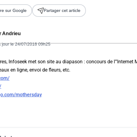
re sur Google
Partager cet article
er Andrieu
à jour le 24/07/2018 09h25
res, Infoseek met son site au diapason : concours de l'"Internet M
ux en ligne, envoi de fleurs, etc.
 2026
.com/
/
.go.com/mothersday