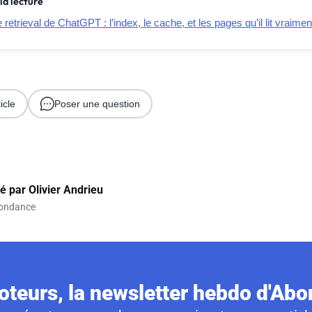
la lecture
retrieval de ChatGPT : l’index, le cache, et les pages qu’il lit vraimen
icle
Poser une question
gé par
Olivier Andrieu
ondance
teurs, la newsletter hebdo d'Ab