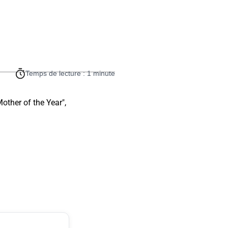
Temps de lecture : 1 minute
other of the Year",