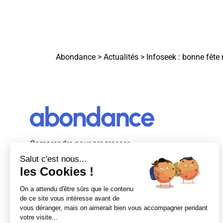
Abondance
>
Actualités
>
Infoseek : bonne fêt
Comprendre pour progresser
Abondance, le premier média d’actualité
autour du SEO et des moteurs de recherche
en France.