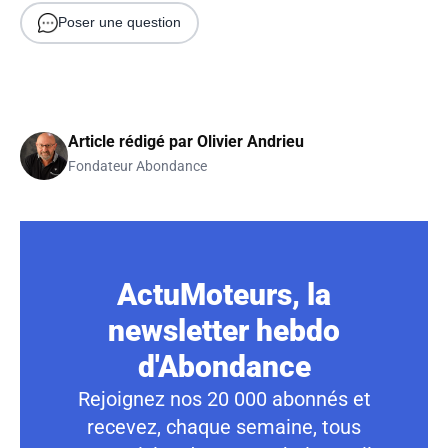
Poser une question
Article rédigé par
Olivier Andrieu
Fondateur Abondance
ActuMoteurs, la
newsletter hebdo
d'Abondance
Rejoignez nos 20 000 abonnés et
recevez, chaque semaine, tous