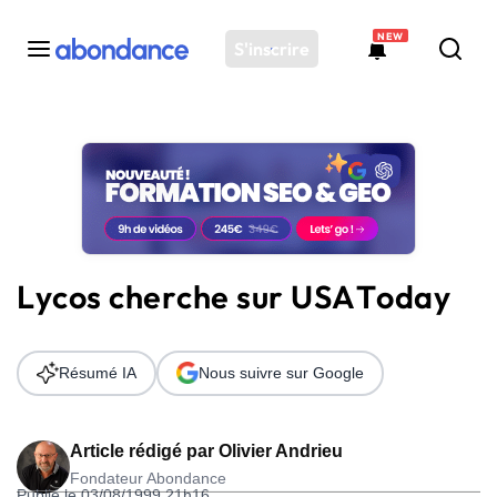
NEW
S'inscrire
Toutes les actus
Actus SEO
Plateforme
Outils
Solutions
Lycos cherche sur USAToday
Ressources
Audit SEO
Résumé IA
Nous suivre sur Google
Article rédigé par
Olivier Andrieu
Fondateur Abondance
Publié le 03/08/1999 21h16