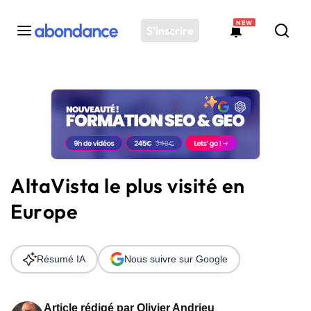
NEW
S'inscrire
Toutes les actus
Actus SEO
Plateforme
Outils
Solutions
AltaVista le plus visité en
Ressources
Europe
Audit SEO
Résumé IA
Nous suivre sur Google
Article rédigé par
Olivier Andrieu