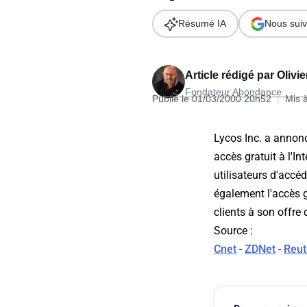
Wordpress
Télécharger l'Ebook
Résumé IA
Nous suiv
Shopify
PrestaShop
Article rédigé par
Olivi
Fondateur Abondance
Publié le 01/03/2000 20h52
|
Mis 
Lycos Inc. a annonc
accès gratuit à l'I
Formation SEO & GEO - Edition
utilisateurs d'accé
244.30€ HT au lieu de 349€ pendant 1 mois !
également l'accès gr
Je découvre !
clients à son offre 
Source :
Cnet
-
ZDNet
-
Reut