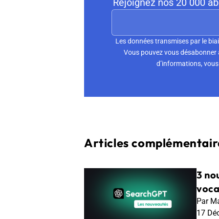
Rejoignez nos 20 000 abo
Les données transmises par le biai
Vous pouvez vous désabonner à 
d’informations, vous 
Articles complémentaire
3 no
voca
Par Ma
17 Dé