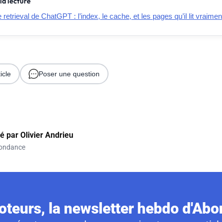
la lecture
retrieval de ChatGPT : l’index, le cache, et les pages qu’il lit vraimen
icle
Poser une question
gé par
Olivier Andrieu
ondance
teurs, la newsletter hebdo d'Ab