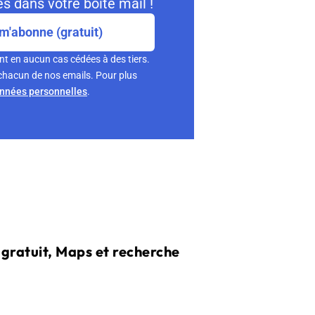
s dans votre boite mail !
m'abonne (gratuit)
nt en aucun cas cédées à des tiers.
chacun de nos emails. Pour plus
onnées personnelles
.
 gratuit, Maps et recherche