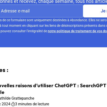
nnés et recevez, chaque semaine, tous nos article
Je 
s de ce formulaire sont uniquement destinées à Abondance. Elles ne sero
tout moment en cliquant sur les liens de désinscriptions présents dans 
pouvez consulter l’intégralité de
notre politique de traitement de vos d
s :
uvelles raisons d’utiliser ChatGPT : SearchGPT
le
thilde Grattepanche
c 2024
·
3 minutes de lecture