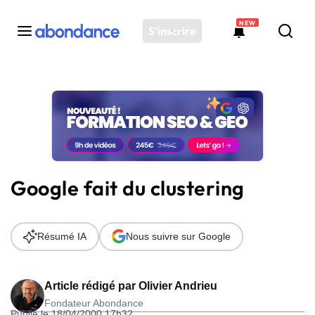
NEW
S'inscrire
Toutes les actus
Actus SEO
Plateforme
Outils
Solutions
Google fait du clustering
Ressources
Audit SEO
Résumé IA
Nous suivre sur Google
Article rédigé par
Olivier Andrieu
Fondateur Abondance
Publié le 18/04/2000 17h32