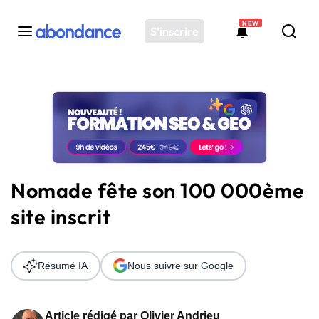
NEW
S'inscrire
Toutes les actus
Actus SEO
Plateforme
Outils
Solutions
Nomade fête son 100 000ème
Ressources
site inscrit
Audit SEO
Résumé IA
Nous suivre sur Google
Article rédigé par
Olivier Andrieu