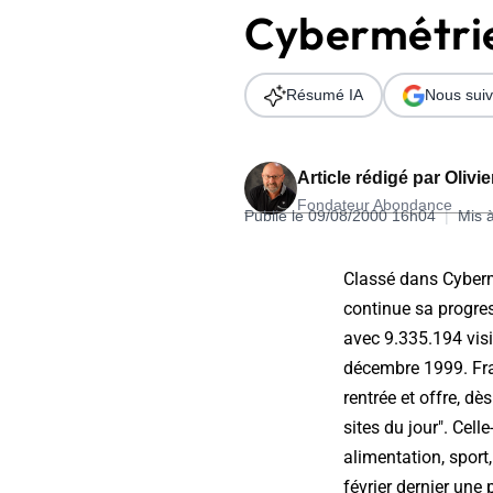
Cybermétri
Wordpress
Télécharger l'Ebook
Shopify
Résumé IA
Nous suiv
PrestaShop
Article rédigé par
Olivi
Fondateur Abondance
Publié le 09/08/2000 16h04
|
Mis 
Formation SEO & GEO - Edition
Classé dans Cybermé
244.30€ HT au lieu de 349€ pendant 1 mois !
continue sa progres
Je découvre !
avec 9.335.194 visi
décembre 1999. Fran
rentrée et offre, d
sites du jour". Cel
alimentation, sport
février dernier une