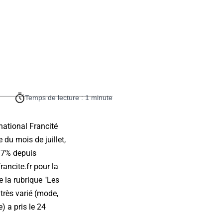
Temps de lecture : 1 minute
national Francité
du mois de juillet,
937% depuis
ancite.fr pour la
e la rubrique "Les
 très varié (mode,
) a pris le 24