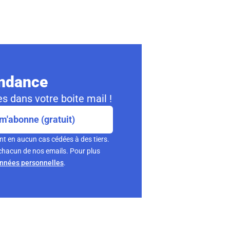
ondance
s dans votre boite mail !
m'abonne (gratuit)
nt en aucun cas cédées à des tiers.
chacun de nos emails. Pour plus
onnées personnelles
.