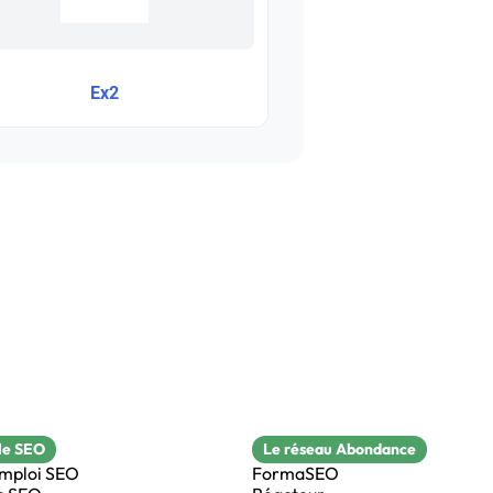
Ex2
le SEO
Le réseau Abondance
emploi SEO
FormaSEO