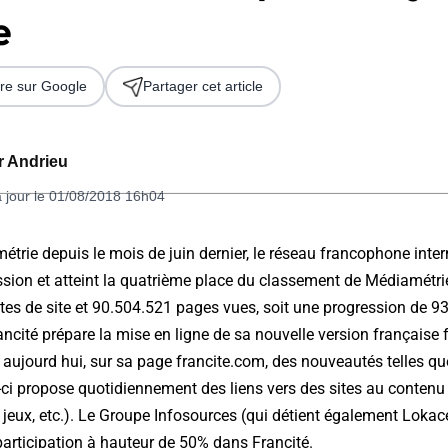
e
re sur Google
Partager cet article
er Andrieu
à jour le 01/08/2018 16h04
 2026
trie depuis le mois de juin dernier, le réseau francophone inter
sion et atteint la quatrième place du classement de Médiamétrie 
tes de site et 90.504.521 pages vues, soit une progression de 
cité prépare la mise en ligne de sa nouvelle version française fr
ès aujourd hui, sur sa page francite.com, des nouveautés telles qu
le-ci propose quotidiennement des liens vers des sites au contenu
, jeux, etc.). Le Groupe Infosources (qui détient également Lokace
 participation à hauteur de 50% dans Francité.