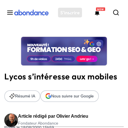
NEW
S'inscrire
Toutes les actus
Actus SEO
Plateforme
Outils
Solutions
Lycos s’intéresse aux mobiles
Ressources
Audit SEO
Résumé IA
Nous suivre sur Google
Article rédigé par
Olivier Andrieu
Fondateur Abondance
Publié le 18/08/2000 15h59