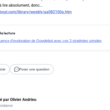
 à lire absolument, donc...
about.com/library/weekly/aa082100a.htm
la lecture
équence d’exploration de Googlebot avec ces 3 stratégies simples
icle
Poser une question
gé par
Olivier Andrieu
ondance