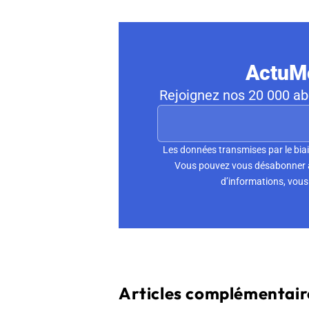
ActuMo
Rejoignez nos 20 000 abo
Les données transmises par le biai
Vous pouvez vous désabonner à 
d’informations, vous 
Articles complémentaire