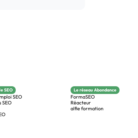
le SEO
Le réseau Abondance
emploi SEO
FormaSEO
s SEO
Réacteur
alfie formation
SEO