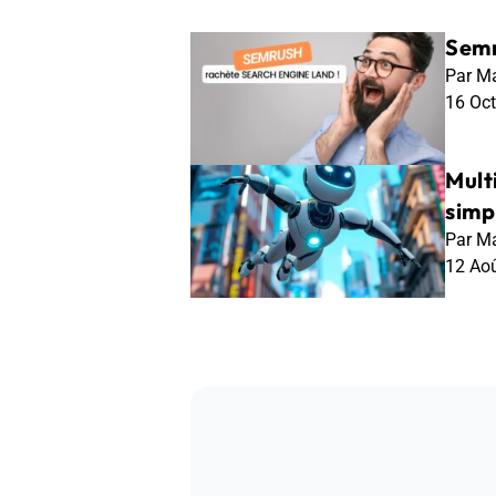
Semr
Par Ma
16 Oc
Mult
simp
Par Ma
12 Ao