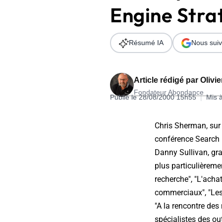
Engine Strat
Wordpress
Télécharger l'Ebook
Shopify
Résumé IA
Nous suiv
PrestaShop
Article rédigé par
Olivi
Fondateur Abondance
Publié le 28/08/2000 15h55
|
Mis 
Formation SEO & GEO - Edition
Chris Sherman, sur 
244.30€ HT au lieu de 349€ pendant 1 mois !
conférence Search E
Je découvre !
Danny Sullivan, gr
plus particulièreme
recherche", "L'acha
commerciaux", "Les 
"A la rencontre de
spécialistes des ou