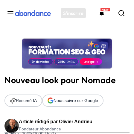
NEW
S'inscrire
Toutes les actus
Actus SEO
Plateforme
Outils
Solutions
Nouveau look pour Nomade
Ressources
Audit SEO
Résumé IA
Nous suivre sur Google
Article rédigé par
Olivier Andrieu
Fondateur Abondance
Publié le 20/09/2000 15h27