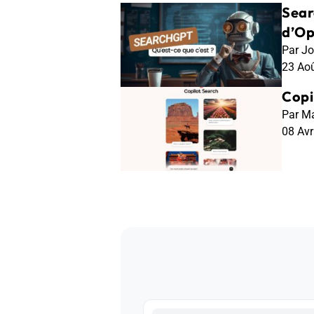
Sear
d’Op
Par Jo
23 Ao
Copi
Par Ma
08 Av