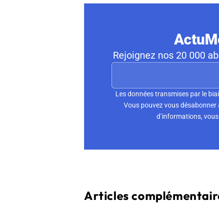
ActuMo
Rejoignez nos 20 000 abo
Les données transmises par le biai
Vous pouvez vous désabonner à 
d’informations, vous 
Articles complémentaire