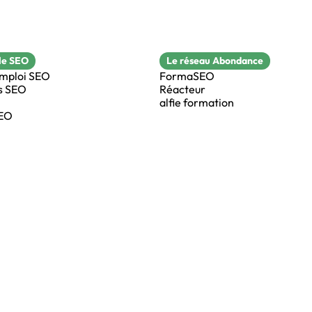
le SEO
Le réseau Abondance
emploi SEO
FormaSEO
s SEO
Réacteur
alfie formation
SEO