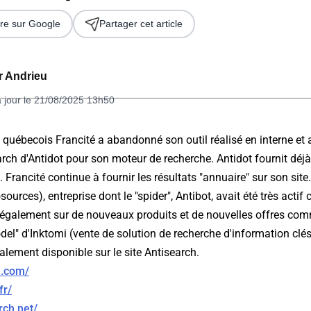
re sur Google
Partager cet article
er Andrieu
à jour le 21/08/2025 13h50
e québecois Francité a abandonné son outil réalisé en interne et 
rch d'Antidot pour son moteur de recherche. Antidot fournit déjà 
 2026
 Francité continue à fournir les résultats "annuaire" sur son site
sources), entreprise dont le "spider", Antibot, avait été très actif 
e également sur de nouveaux produits et de nouvelles offres co
del" d'Inktomi (vente de solution de recherche d'information clés
alement disponible sur le site Antisearch.
e.com/
fr/
rch.net/