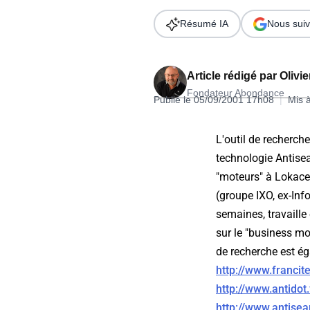
Wordpress
Télécharger l'Ebook
Résumé IA
Nous suiv
Shopify
PrestaShop
Article rédigé par
Olivi
Fondateur Abondance
Publié le 05/09/2001 17h08
|
Mis 
L'outil de recherch
technologie Antisea
Formation SEO & GEO - Edition
"moteurs" à Lokace.
244.30€ HT au lieu de 349€ pendant 1 mois !
(groupe IXO, ex-Info
Je découvre !
semaines, travaill
sur le "business mo
de recherche est ég
http://www.francit
http://www.antidot.
http://www.antisea