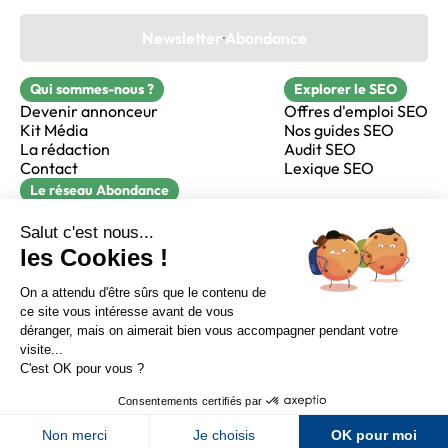
Newsletter Abondance
Qui sommes-nous ?
Explorer le SEO
Devenir annonceur
Offres d'emploi SEO
Kit Média
Nos guides SEO
La rédaction
Audit SEO
Contact
Lexique SEO
Le réseau Abondance
FormaSEO
Réacteur
alfie formation
Sur LinkedIn
Sur Youtube
Sur X
Sur Facebook
Crédits
Mentions légales
Newsletter Abondance
CGV
Confidentialité