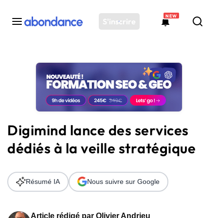
NEW
S'inscrire
Toutes les actus
Actus SEO
Plateforme
Outils
Solutions
Digimind lance des services
Ressources
dédiés à la veille stratégique
Audit SEO
Résumé IA
Nous suivre sur Google
Article rédigé par
Olivier Andrieu