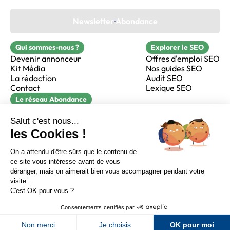
Newsletter Abondance
Qui sommes-nous ?
Explorer le SEO
Devenir annonceur
Offres d'emploi SEO
Kit Média
Nos guides SEO
La rédaction
Audit SEO
Contact
Lexique SEO
Le réseau Abondance
FormaSEO
Réacteur
alfie formation
Sur LinkedIn
Sur Youtube
Sur X
Sur Facebook
Crédits
Mentions légales
Newsletter Abondance
CGV
Confidentialité