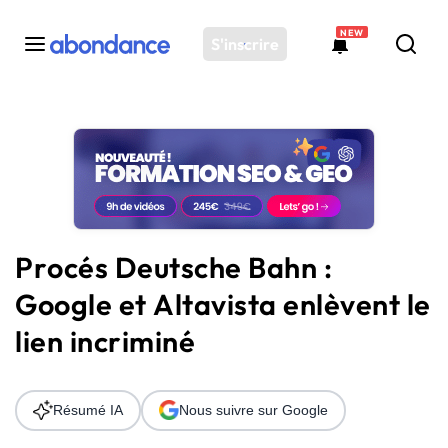
NEW
S'inscrire
Toutes les actus
Actus SEO
Plateforme
Outils
Solutions
Procés Deutsche Bahn :
Ressources
Google et Altavista enlèvent le
Audit SEO
lien incriminé
Résumé IA
Nous suivre sur Google