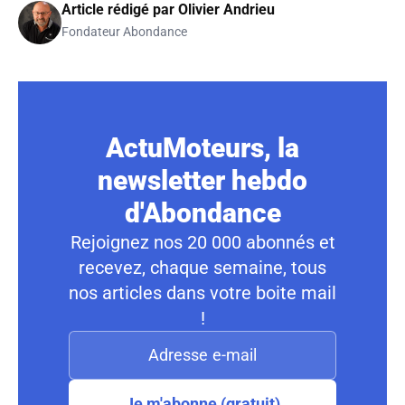
Article rédigé par
Olivier Andrieu
Fondateur Abondance
ActuMoteurs, la
newsletter hebdo
d'Abondance
Rejoignez nos 20 000 abonnés et
recevez, chaque semaine, tous
nos articles dans votre boite mail
!
Je m'abonne (gratuit)