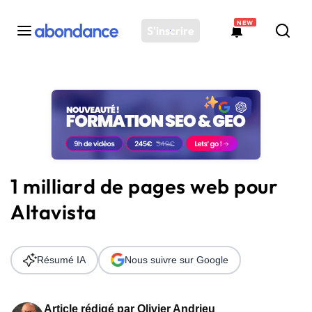
NEW
S'inscrire
Toutes les actus
Actus SEO
Plateforme
Outils
Solutions
1 milliard de pages web pour
Ressources
Altavista
Audit SEO
Résumé IA
Nous suivre sur Google
Article rédigé par
Olivier Andrieu