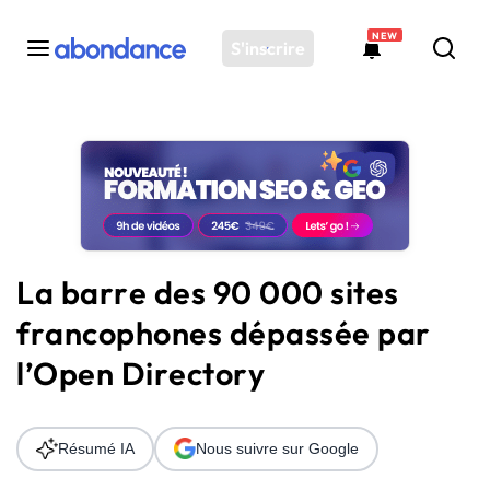
NEW
S'inscrire
Toutes les actus
Actus SEO
Plateforme
Outils
Solutions
La barre des 90 000 sites
Ressources
francophones dépassée par
Audit SEO
l’Open Directory
Résumé IA
Nous suivre sur Google