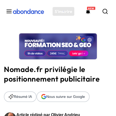
NEW
S'inscrire
Toutes les actus
Actus SEO
Plateforme
Outils
Solutions
Nomade.fr privilégie le
Ressources
positionnement publicitaire
Audit SEO
Résumé IA
Nous suivre sur Google
Article rédigé par
Olivier Andrieu