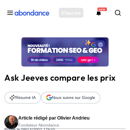
NEW
S'inscrire
Toutes les actus
Actus SEO
Plateforme
Outils
Solutions
Ask Jeeves compare les prix
Ressources
Audit SEO
Résumé IA
Nous suivre sur Google
Article rédigé par
Olivier Andrieu
Fondateur Abondance
Publié le 09/12/2002 17h10