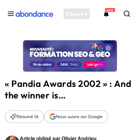
NEW
S'inscrire
Toutes les actus
Actus SEO
Plateforme
Outils
Solutions
« Pandia Awards 2002 » : And
Ressources
the winner is…
Audit SEO
Résumé IA
Nous suivre sur Google
Article rédigé par
Olivier Andrieu