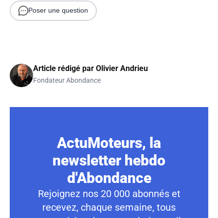
Poser une question
Article rédigé par
Olivier Andrieu
Fondateur Abondance
ActuMoteurs, la
newsletter hebdo
d'Abondance
Rejoignez nos 20 000 abonnés et
recevez, chaque semaine, tous