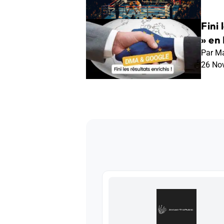
Fini 
» en
Par Ma
26 No