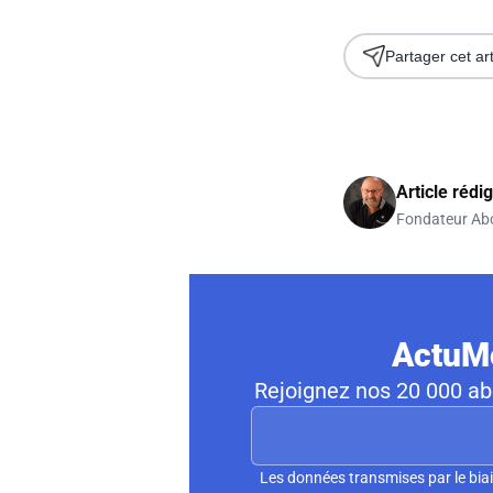
Partager cet art
Article rédi
Fondateur Ab
ActuMo
Rejoignez nos 20 000 abo
Les données transmises par le biai