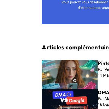
Vous pouvez vous désabonner à 
d’informations, vous 
Articles complémentaire
Pinte
Par Vi
11 Ma
DMA 
Par Ma
16 Dé