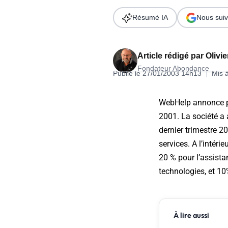
Wordpress
Télécharger l'Ebook
Résumé IA
Nous suiv
Shopify
PrestaShop
Article rédigé par
Olivi
Fondateur Abondance
Publié le 27/01/2003 14h13
|
Mis 
WebHelp annonce po
2001. La société a 
Formation SEO & GEO - Edition
dernier trimestre 20
244.30€ HT au lieu de 349€ pendant 1 mois !
services. A l’intéri
Je découvre !
20 % pour l’assistan
technologies, et 10%
À lire aussi