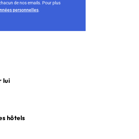
chacun de nos emails. Pour plus
onnées personnelles
.
 lui
es hôtels