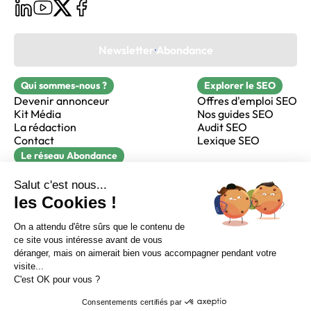
Newsletter Abondance
Qui sommes-nous ?
Explorer le SEO
Devenir annonceur
Offres d'emploi SEO
Kit Média
Nos guides SEO
La rédaction
Audit SEO
Contact
Lexique SEO
Le réseau Abondance
FormaSEO
Réacteur
alfie formation
Sur LinkedIn
Sur Youtube
Sur X
Sur Facebook
Crédits
Mentions légales
Newsletter Abondance
CGV