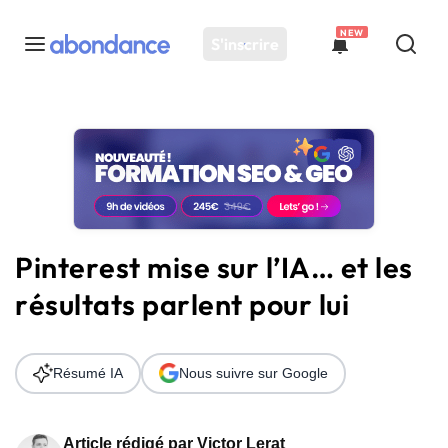
NEW
S'inscrire
Toutes les actus
Actus SEO
Plateforme
Outils
Solutions
Pinterest mise sur l’IA… et les
Ressources
résultats parlent pour lui
Audit SEO
Résumé IA
Nous suivre sur Google
Article rédigé par
Victor Lerat