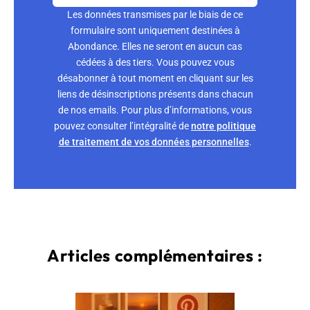
Les données transmises par le biais de ce
formulaire sont uniquement destinées à
Abondance. Elles ne seront en aucun cas
cédées à des tiers. Vous pouvez vous
désabonner à tout moment en cliquant sur les
liens de désinscriptions présents dans chacun
de nos emails. Pour plus d’informations, vous
pouvez consulter l’intégralité de
notre politique
de traitement de vos données personnelles
.
Articles complémentaires :