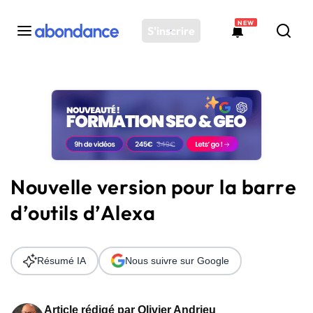
NEW
S'inscrire
Toutes les actus
Actus SEO
Plateforme
Outils
Solutions
Nouvelle version pour la barre
Ressources
d’outils d’Alexa
Audit SEO
Résumé IA
Nous suivre sur Google
Article rédigé par
Olivier Andrieu