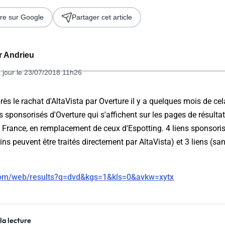
re sur Google
Partager cet article
er Andrieu
 jour le 23/07/2018 11h26
près le rachat d'AltaVista par Overture il y a quelques mois de cel
s sponsorisés d'Overture qui s'affichent sur les pages de résulta
 2026
 France, en remplacement de ceux d'Espotting. 4 liens sponsoris
ns peuvent être traités directement par AltaVista) et 3 liens (sa
ta.com/web/results?q=dvd&kgs=1&kls=0&avkw=xytx
la lecture