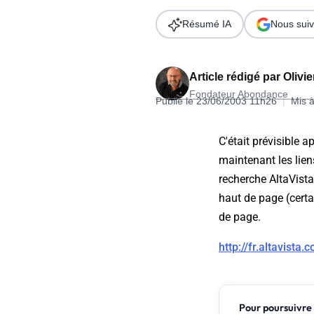
Wordpress
Télécharger l'Ebook
Résumé IA
Nous suiv
Shopify
PrestaShop
Article rédigé par
Olivi
Fondateur Abondance
Publié le 23/06/2003 11h26
|
Mis à
C'était prévisible a
maintenant les lien
Formation SEO & GEO - Edition
recherche AltaVista
244.30€ HT au lieu de 349€ pendant 1 mois !
haut de page (certai
Je découvre !
de page.
http://fr.altavis
Pour poursuivre 