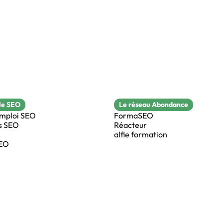
le SEO
Le réseau Abondance
emploi SEO
FormaSEO
s SEO
Réacteur
alfie formation
SEO