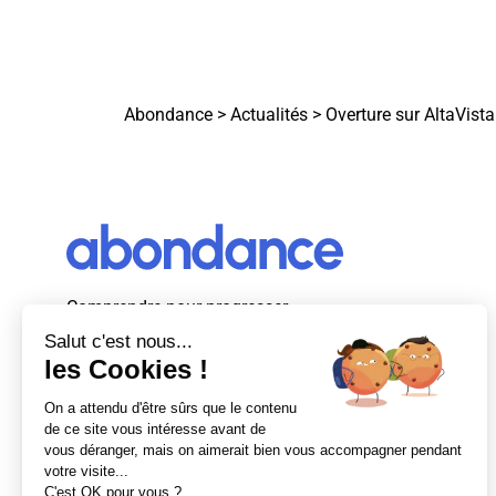
Abondance
>
Actualités
>
Overture sur AltaVist
Comprendre pour progresser
Abondance, le premier média d’actualité
autour du SEO et des moteurs de recherche
en France.