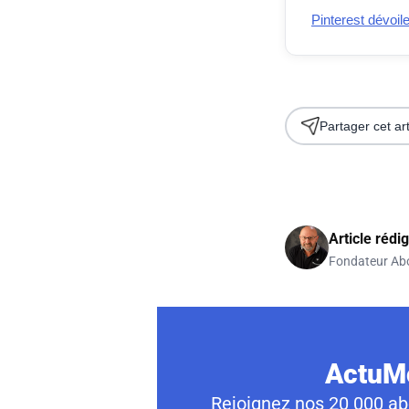
Pinterest dévoil
Partager cet art
Article rédi
Fondateur Ab
ActuMo
Rejoignez nos 20 000 abo