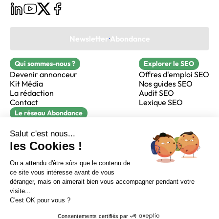
Newsletter Abondance
Qui sommes-nous ?
Explorer le SEO
Devenir annonceur
Offres d'emploi SEO
Kit Média
Nos guides SEO
La rédaction
Audit SEO
Contact
Lexique SEO
Le réseau Abondance
FormaSEO
Réacteur
alfie formation
Sur LinkedIn
Sur Youtube
Sur X
Sur Facebook
Crédits
Mentions légales
Newsletter Abondance
CGV