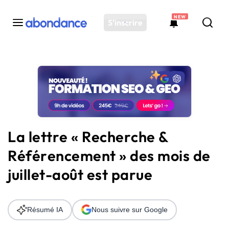
NEW
S'inscrire
Toutes les actus
Actus SEO
Plateforme
Outils
Solutions
La lettre « Recherche &
Ressources
Référencement » des mois de
Audit SEO
juillet-août est parue
Résumé IA
Nous suivre sur Google