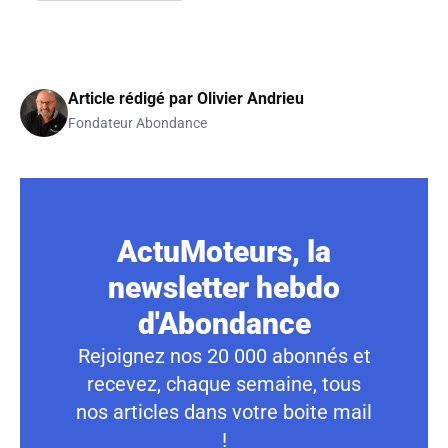
Article rédigé par
Olivier Andrieu
Fondateur Abondance
ActuMoteurs, la
newsletter hebdo
d'Abondance
Rejoignez nos 20 000 abonnés et
recevez, chaque semaine, tous
nos articles dans votre boite mail
!