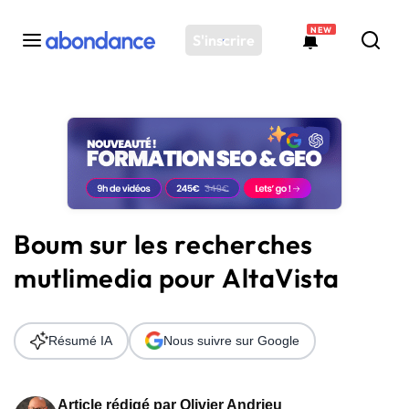
NEW
S'inscrire
Toutes les actus
Actus SEO
Plateforme
Outils
Solutions
Boum sur les recherches
Ressources
mutlimedia pour AltaVista
Audit SEO
Résumé IA
Nous suivre sur Google
Article rédigé par
Olivier Andrieu