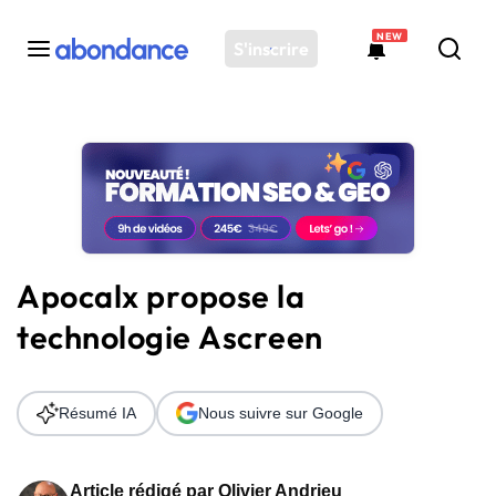
NEW
S'inscrire
Toutes les actus
Actus SEO
Plateforme
Outils
Solutions
Apocalx propose la
Ressources
technologie Ascreen
Audit SEO
Résumé IA
Nous suivre sur Google
Article rédigé par
Olivier Andrieu