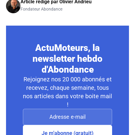
Article rédigé par
Olivier Andrieu
Fondateur Abondance
ActuMoteurs, la
newsletter hebdo
d'Abondance
Rejoignez nos 20 000 abonnés et
recevez, chaque semaine, tous
nos articles dans votre boite mail
!
Je m'abonne (gratuit)