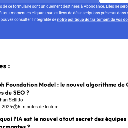
s de ce formulaire sont uniquement destinées à Abondance. Elles ne sero
tout moment en cliquant sur les liens de désinscriptions présents dans 
pouvez consulter l’intégralité de
notre politique de traitement de vos d
s :
h Foundation Model : le nouvel algorithme de G
es du SEO ?
han Sellitto
l 2025
·
6 minutes de lecture
quoi l’IA est le nouvel atout secret des équip
ormantes ?