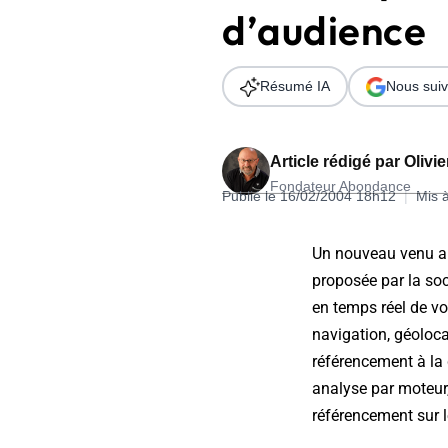
d’audience
Wordpress
Télécharger l'Ebook
Shopify
Résumé IA
Nous suiv
PrestaShop
Article rédigé par
Olivi
Fondateur Abondance
Publié le 16/02/2004 18h12
|
Mis 
Formation SEO & GEO - Edition
Un nouveau venu arr
244.30€ HT au lieu de 349€ pendant 1 mois !
proposée par la soc
Je découvre !
en temps réel de vot
navigation, géolocal
référencement à la
analyse par moteur,
référencement sur l