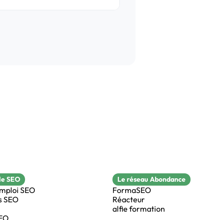
le SEO
Le réseau Abondance
emploi SEO
FormaSEO
s SEO
Réacteur
alfie formation
SEO