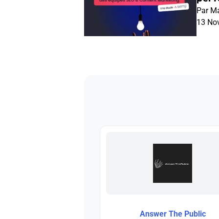
Par Ma
13 No
Answer The Public