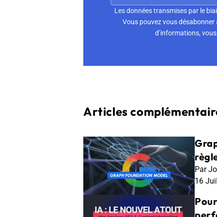
Les données transmises par le biai
Vous pouvez vous désabonner à 
d’informations, vous 
Articles complémentaire
Grap
règl
Par Jo
16 Jui
Pour
perf