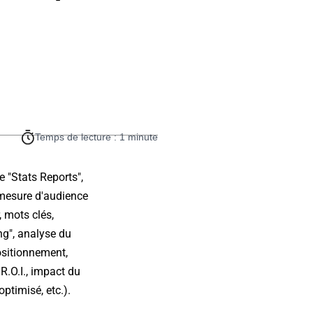
Temps de lecture : 1 minute
e "Stats Reports",
(mesure d'audience
, mots clés,
ing", analyse du
ositionnement,
R.O.I., impact du
ptimisé, etc.).