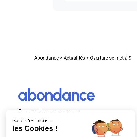
Abondance
>
Actualités
>
Overture se met à 9
Comprendre pour progresser
Abondance, le premier média d’actualité
autour du SEO et des moteurs de recherche
en France.