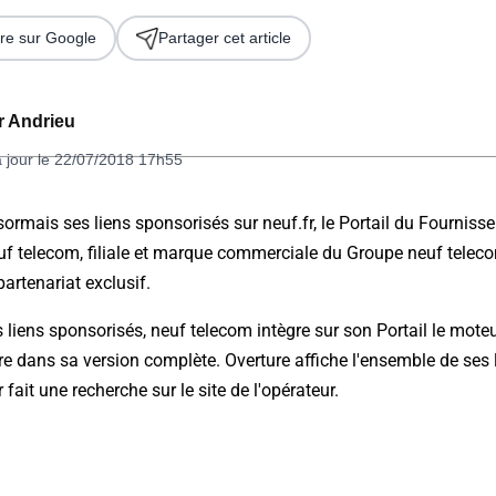
re sur Google
Partager cet article
er Andrieu
à jour le 22/07/2018 17h55
sormais ses liens sponsorisés sur neuf.fr, le Portail du Fournisse
uf telecom, filiale et marque commerciale du Groupe neuf tele
 2026
artenariat exclusif.
iens sponsorisés, neuf telecom intègre sur son Portail le mote
e dans sa version complète. Overture affiche l'ensemble de ses 
r fait une recherche sur le site de l'opérateur.