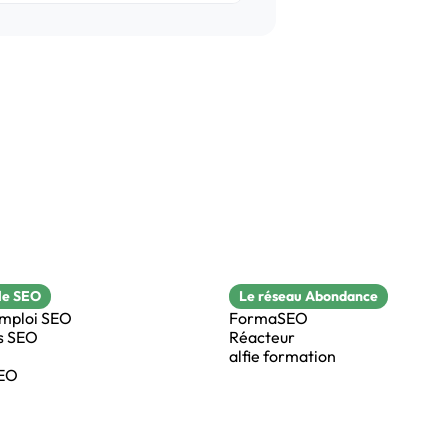
le SEO
Le réseau Abondance
emploi SEO
FormaSEO
s SEO
Réacteur
alfie formation
SEO