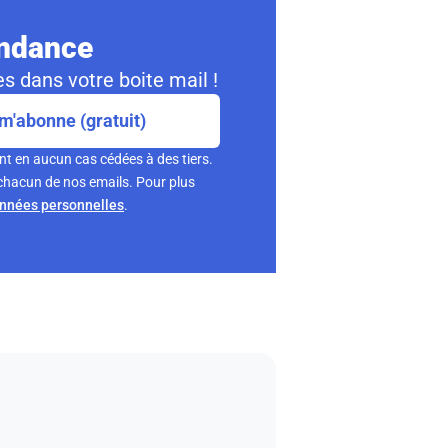
ondance
s dans votre boite mail !
m'abonne (gratuit)
nt en aucun cas cédées à des tiers.
chacun de nos emails. Pour plus
onnées personnelles
.