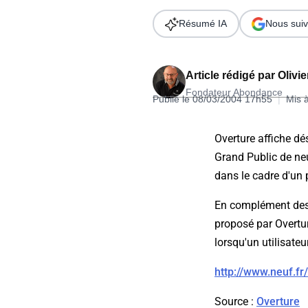
Wordpress
Télécharger l'Ebook
Résumé IA
Nous suiv
Shopify
PrestaShop
Article rédigé par
Olivi
Fondateur Abondance
Publié le 08/03/2004 17h55
|
Mis 
Overture affiche dé
Grand Public de ne
Formation SEO & GEO - Edition
dans le cadre d'un p
244.30€ HT au lieu de 349€ pendant 1 mois !
En complément des l
Je découvre !
proposé par Overtur
lorsqu'un utilisateu
http://www.neuf.fr/
Source
:
Overture