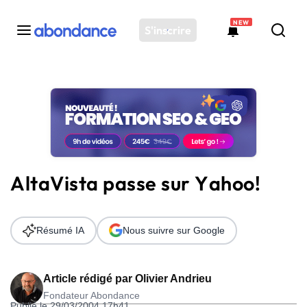
NEW
S'inscrire
Toutes les actus
Actus SEO
Plateforme
Outils
Solutions
AltaVista passe sur Yahoo!
Ressources
Audit SEO
Résumé IA
Nous suivre sur Google
Article rédigé par
Olivier Andrieu
Fondateur Abondance
Publié le 29/03/2004 17h41