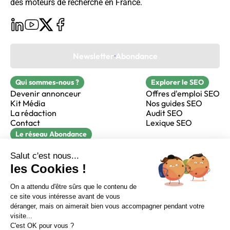
des moteurs de recherche en France.
Newsletter Abondance
Qui sommes-nous ?
Explorer le SEO
Devenir annonceur
Offres d'emploi SEO
Kit Média
Nos guides SEO
La rédaction
Audit SEO
Contact
Lexique SEO
Le réseau Abondance
FormaSEO
Réacteur
alfie formation
Sur LinkedIn
Sur Youtube
Sur X
Sur Facebook
Crédits