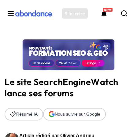
NEW
S'inscrire
Toutes les actus
Actus SEO
Plateforme
Outils
Solutions
Le site SearchEngineWatch
Ressources
lance ses forums
Audit SEO
Résumé IA
Nous suivre sur Google
Article rédigé par
Olivier Andrieu