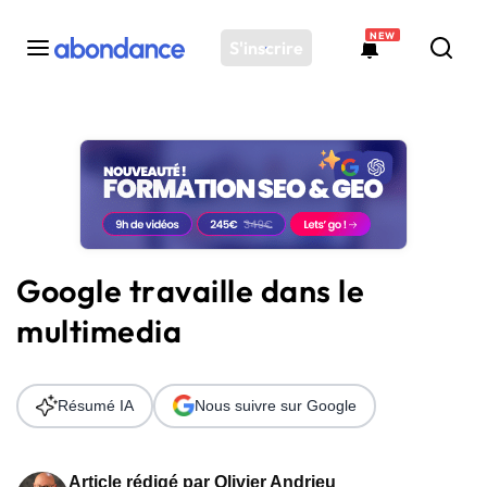
NEW
S'inscrire
Toutes les actus
Actus SEO
Plateforme
Outils
Solutions
Google travaille dans le
Ressources
multimedia
Audit SEO
Résumé IA
Nous suivre sur Google
Article rédigé par
Olivier Andrieu