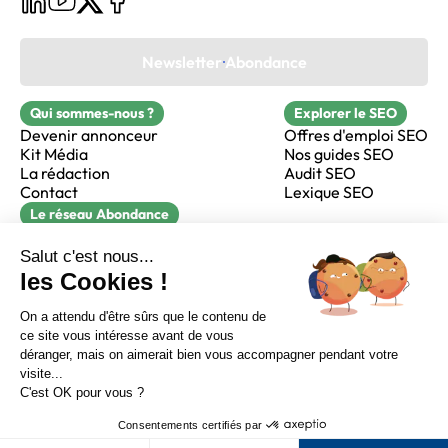
Newsletter Abondance
Qui sommes-nous ?
Explorer le SEO
Devenir annonceur
Offres d'emploi SEO
Kit Média
Nos guides SEO
La rédaction
Audit SEO
Contact
Lexique SEO
Le réseau Abondance
FormaSEO
Réacteur
alfie formation
Sur LinkedIn
Sur Youtube
Sur X
Sur Facebook
Crédits
Mentions légales
Newsletter Abondance
CGV