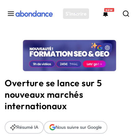
NEW
S'inscrire
Toutes les actus
Actus SEO
Plateforme
Outils
Solutions
Overture se lance sur 5
Ressources
nouveaux marchés
Audit SEO
internationaux
Résumé IA
Nous suivre sur Google