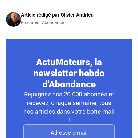
Article rédigé par
Olivier Andrieu
Fondateur Abondance
ActuMoteurs, la
newsletter hebdo
d'Abondance
Rejoignez nos 20 000 abonnés et
recevez, chaque semaine, tous
nos articles dans votre boite mail
!