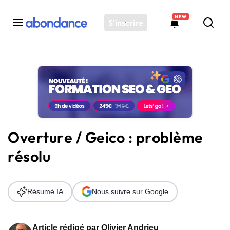
NEW
S'inscrire
Toutes les actus
Actus SEO
Plateforme
Outils
Solutions
Overture / Geico : problème
Ressources
résolu
Audit SEO
Résumé IA
Nous suivre sur Google
Article rédigé par
Olivier Andrieu