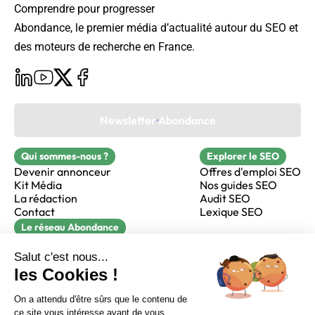
Comprendre pour progresser
Abondance, le premier média d’actualité autour du SEO et
des moteurs de recherche en France.
Newsletter Abondance
Qui sommes-nous ?
Explorer le SEO
Devenir annonceur
Offres d'emploi SEO
Kit Média
Nos guides SEO
La rédaction
Audit SEO
Contact
Lexique SEO
Le réseau Abondance
FormaSEO
Réacteur
alfie formation
Sur LinkedIn
Sur Youtube