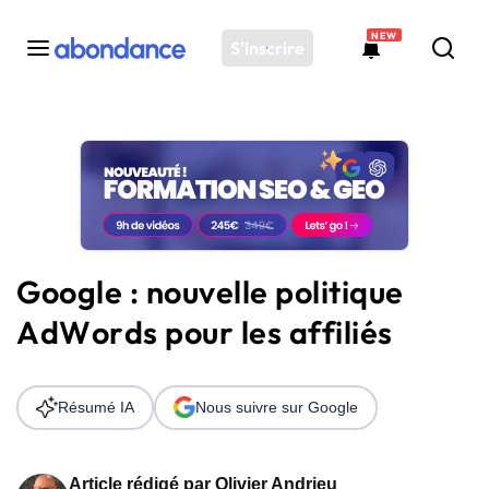
NEW
S'inscrire
Toutes les actus
Actus SEO
Plateforme
Outils
Solutions
Google : nouvelle politique
Ressources
AdWords pour les affiliés
Audit SEO
Résumé IA
Nous suivre sur Google
Article rédigé par
Olivier Andrieu