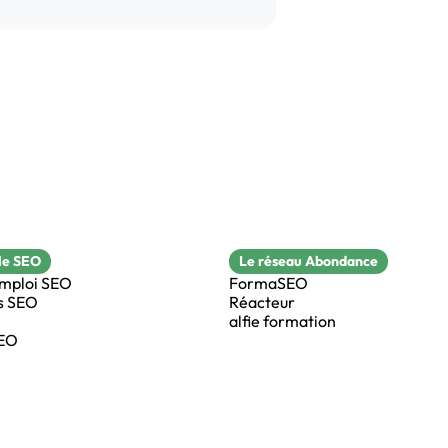
le SEO
Le réseau Abondance
emploi SEO
FormaSEO
s SEO
Réacteur
alfie formation
SEO