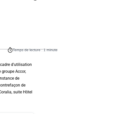
Temps de lecture : 1 minute
adre d'utilisation
e groupe Accor,
 instance de
contrefaçon de
oralia, suite Hôtel