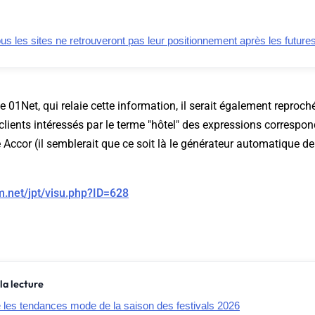
us les sites ne retrouveront pas leur positionnement après les future
site 01Net, qui relaie cette information, il serait également reproch
clients intéressés par le terme "hôtel" des expressions correspo
ccor (il semblerait que ce soit là le générateur automatique de
m.net/jpt/visu.php?ID=628
la lecture
e les tendances mode de la saison des festivals 2026