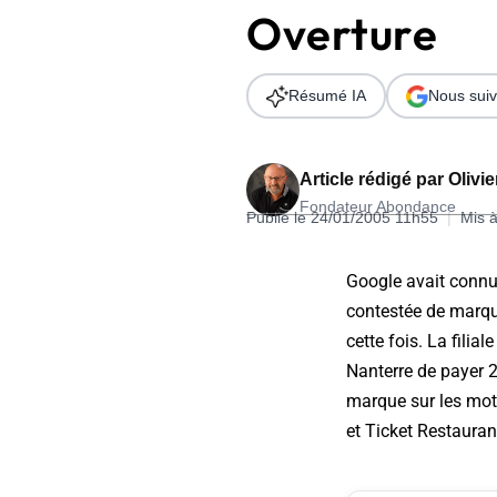
Overture
Wordpress
Télécharger l'Ebook
Shopify
Résumé IA
Nous suiv
PrestaShop
Article rédigé par
Olivi
Fondateur Abondance
Publié le 24/01/2005 11h55
|
Mis à
Formation SEO & GEO - Edition
Google avait connu,
244.30€ HT au lieu de 349€ pendant 1 mois !
contestée de marque
Je découvre !
cette fois. La filia
Nanterre de payer 
marque sur les mots 
et Ticket Restauran