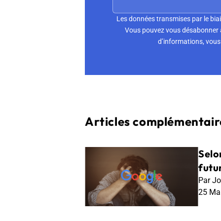
Les données transmises par le biai
Vous pouvez vous désabonner à 
d’informations, vous 
Articles complémentaire
Selo
futu
Par Jo
25 Ma