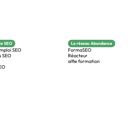
le SEO
Le réseau Abondance
emploi SEO
FormaSEO
s SEO
Réacteur
alfie formation
SEO