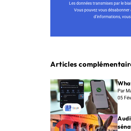
Les données transmises par le biai
Vous pouvez vous désabonner à 
d’informations, vous 
Articles complémentaire
What
Par Ma
05 Fé
Audi
séna