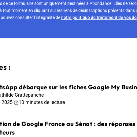
s de ce formulaire sont uniquement destinées à Abondance. Elles ne sero
tout moment en cliquant sur les liens de désinscriptions présents dans 
pouvez consulter l’intégralité de
notre politique de traitement de vos d
s :
sApp débarque sur les fiches Google My Busine
thilde Grattepanche
v 2025
·
10 minutes de lecture
tion de Google France au Sénat : des réponses 
teurs