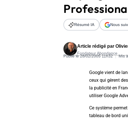
Professional
Wordpress
Télécharger l'Ebook
Shopify
Résumé IA
Nous suiv
PrestaShop
Article rédigé par
Olivi
Fondateur Abondance
Publié le 28/02/2005 11h32
|
Mis à
Formation SEO & GEO - Edition
Google vient de la
244.30€ HT au lieu de 349€ pendant 1 mois !
ceux qui gèrent de
Je découvre !
la publicité en Fra
utiliser Google Adv
Ce système permet à 
tableau de bord uni