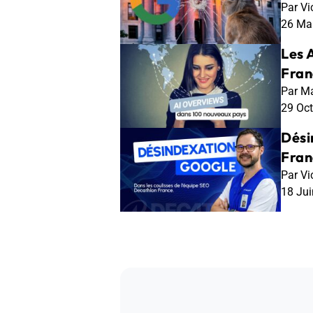
Par Vi
26 Ma
Les 
Fran
Par Ma
29 Oc
Dési
Fran
Par Vi
18 Ju