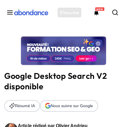
NEW
S'inscrire
Toutes les actus
Actus SEO
Plateforme
Outils
Solutions
Google Desktop Search V2
Ressources
disponible
Audit SEO
Résumé IA
Nous suivre sur Google
Article rédigé par
Olivier Andrieu