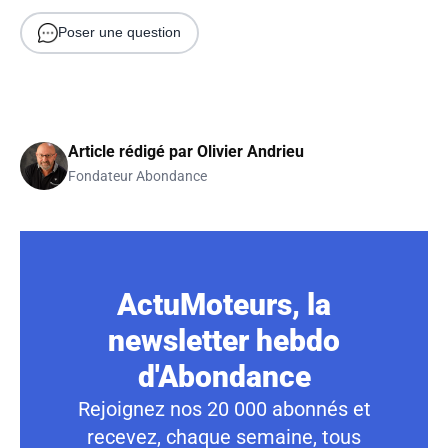
Poser une question
Article rédigé par
Olivier Andrieu
Fondateur Abondance
ActuMoteurs, la
newsletter hebdo
d'Abondance
Rejoignez nos 20 000 abonnés et
recevez, chaque semaine, tous