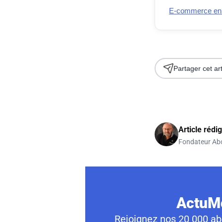
E-commerce en Fr
Partager cet art
Article rédi
Fondateur Ab
ActuMo
Rejoignez nos 20 000 abo