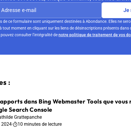
Je 
s de ce formulaire sont uniquement destinées à Abondance. Elles ne sero
tout moment en cliquant sur les liens de désinscriptions présents dans 
pouvez consulter l’intégralité de
notre politique de traitement de vos d
s :
rapports dans Bing Webmaster Tools que vous n
le Search Console
thilde Grattepanche
t 2024
·
10 minutes de lecture