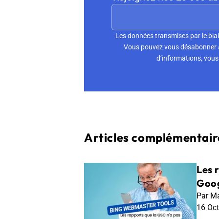
Les données transmises par le biai
Vous pouvez vous désabonner à 
d’informations, vous 
Articles complémentaire
Les 
Goog
Par Ma
16 Oc