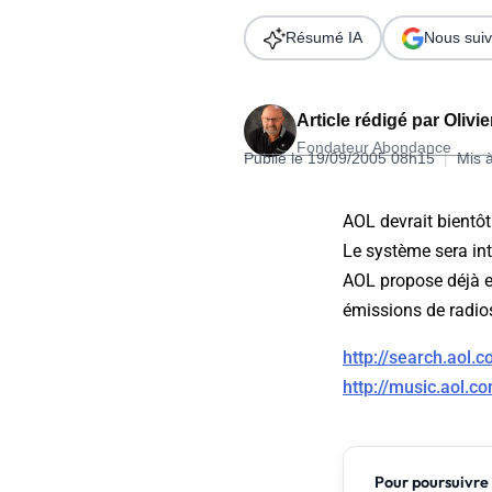
Wordpress
Télécharger l'Ebook
Résumé IA
Nous suiv
Shopify
PrestaShop
Article rédigé par
Olivi
Fondateur Abondance
Publié le 19/09/2005 08h15
|
Mis 
AOL devrait bientôt
Le système sera int
Formation SEO & GEO - Edition
AOL propose déjà e
244.30€ HT au lieu de 349€ pendant 1 mois !
émissions de radios 
Je découvre !
http://search.aol.
http://music.aol.c
Pour poursuivre 