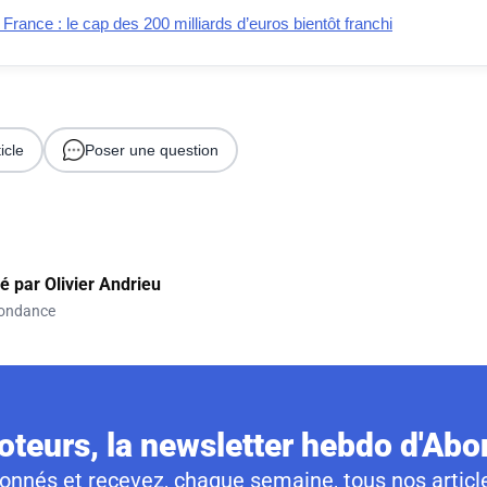
ance : le cap des 200 milliards d’euros bientôt franchi
icle
Poser une question
gé par
Olivier Andrieu
ondance
teurs, la newsletter hebdo d'Ab
nnés et recevez, chaque semaine, tous nos article