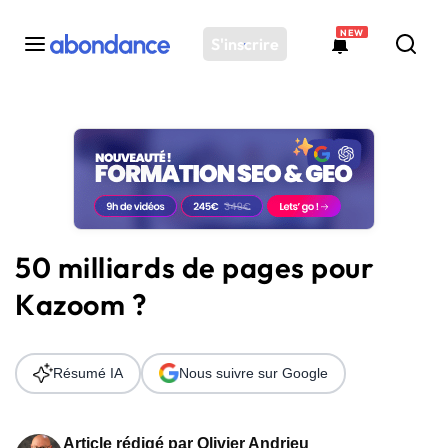
NEW
S'inscrire
Toutes les actus
Actus SEO
Plateforme
Outils
Solutions
50 milliards de pages pour
Ressources
Kazoom ?
Audit SEO
Résumé IA
Nous suivre sur Google
Article rédigé par
Olivier Andrieu